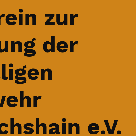
rein zur
ung der
ligen
wehr
chshain e.V.