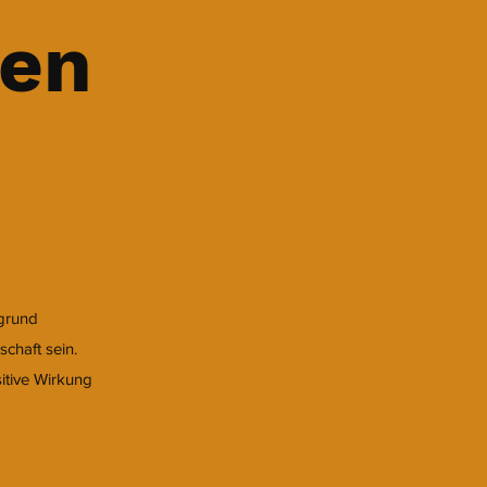
men
rgrund
chaft sein.
sitive Wirkung