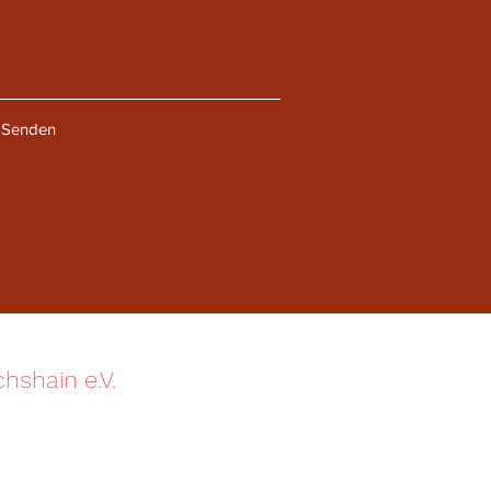
Senden
chshain e.V.