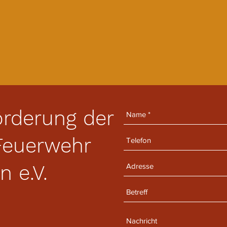
örderung der
 Feuerwehr
n e.V.