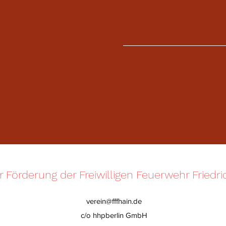
r Förderung der Freiwilligen Feuerwehr Friedri
verein@fffhain.de
c/o hhpberlin GmbH